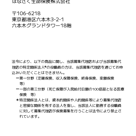
はなさく生命保険株式会社
〒106-6218
東京都港区六本木3-2-1
六本木グランドタワー18階
法令により、以下の商品に関し、当該募集代理店および当該募集代
＊
理店の特定関係法人
の役職員の方は、当該募集代理店を通じてお申
込みいただくことはできません。
第一分野（定期保険、収入保障保険、終身保険、変額保険
等）
一部の第三分野（死亡保障が入院給付日額の100倍超となる医療
保険 等）
特定関係法人とは、資本的関係や人的関係等により募集代理店
と密接な関係を有する法人を指し、当該法人に勤務する役職員
に対して募集代理店が保険募集を行うことは法令により禁止さ
れています。