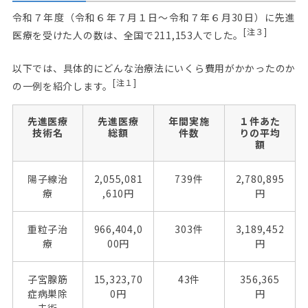
令和７年度（令和６年７月１日～令和７年６月30日）に先進
[注３]
医療を受けた人の数は、全国で211,153人でした。
以下では、具体的にどんな治療法にいくら費用がかかったのか
[注１]
の一例を紹介します。
先進医療
先進医療
年間実施
１件あた
技術名
総額
件数
りの平均
額
陽子線治
2,055,081
739件
2,780,895
療
,610円
円
重粒子治
966,404,0
303件
3,189,452
療
00円
円
子宮腺筋
15,323,70
43件
356,365
症病巣除
0円
円
去術