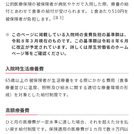
公的医療保険の被保険者が病気やケガで入院した際、療養の給
付とあわせて食事の給付が受けられます。１食あたり510円を
[注３]
被保険者が負担します。
このページに掲載している入院時の食費負担の基準額は、
令和８年３月現在のものです。この基準額は令和８年６月
に改正が予定されています。詳しくは厚生労働省のホーム
ページ等をご確認ください。
入院時生活療養費
65歳以上の被保険者が生活療養をする際にかかる費用（食事
療養並びに温度、照明及び給水に関する適切な療養環境の形
成）を対象とした給付制度です。
高額療養費
ひと月の医療費が一定水準に達した場合、それを超えた分を払
い戻す給付制度です。保険適用の医療費が１カ月で数十万円以