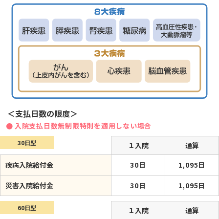
＜支払日数の限度＞
入院支払日数無制限特則を適用しない場合
30日型
１入院
通算
疾病入院給付金
30日
1,095日
災害入院給付金
30日
1,095日
60日型
１入院
通算