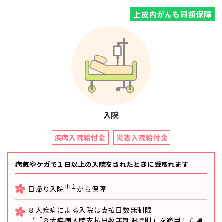
上皮内がんも同額保障
入院
疾病入院給付金
災害入院給付金
病気やケガで１日以上の入院をされたときに受取れます
＊１
日帰り入院
から保障
８大疾病による入院は支払日数無制限
（「８大疾病入院支払日数無制限特則」を適用した場