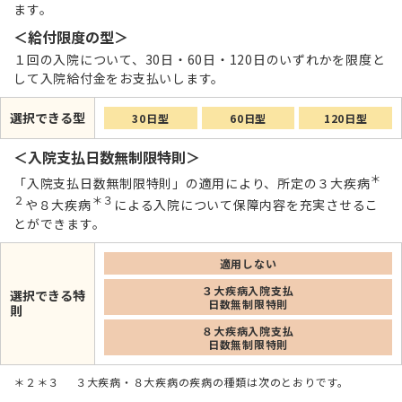
ます。
＜給付限度の型＞
１回の入院について、30日・60日・120日のいずれかを限度と
して入院給付金をお支払いします。
選択できる型
30日型
60日型
120日型
＜入院支払日数無制限特則＞
＊
「入院支払日数無制限特則」の適用により、所定の３大疾病
２
＊３
や８大疾病
による入院について保障内容を充実させるこ
とができます。
適用しない
３大疾病入院支払
選択できる特
日数無制限特則
則
８大疾病入院支払
日数無制限特則
３大疾病・８大疾病の疾病の種類は次のとおりです。