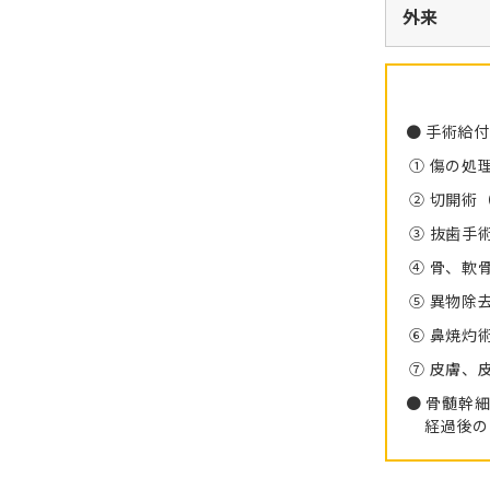
外来
手術給付
① 傷の処
② 切開術
③ 抜歯手
④ 骨、軟
⑤ 異物除
⑥ 鼻焼灼
⑦ 皮膚、
骨髄幹
経過後の