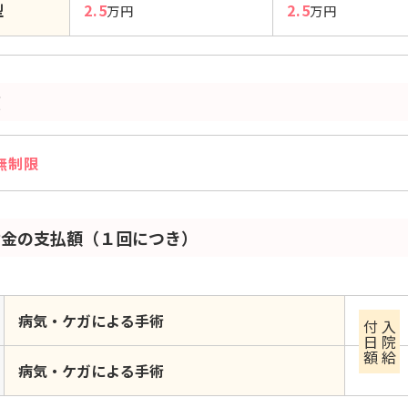
型
2.5
2.5
万円
万円
度
無制限
付金の支払額（１回につき）
病気・ケガによる手術
額
入
院
給
付
日
病気・ケガによる手術