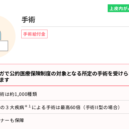
上皮内が
手術
手術給付金
ガで公的医療保険制度の対象となる所定の手術を受けら
ます
術は約1,000種類
＊１
中の３大疾病
による手術は最高60倍（手術II型の場合）
ドナーも保障