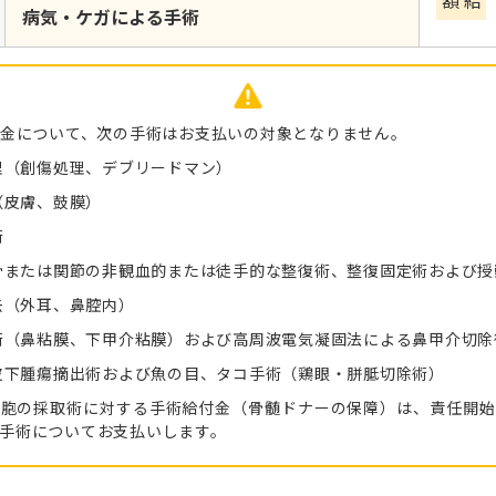
病気・ケガによる手術
金について、次の手術はお支払いの対象となりません。
理（創傷処理、デブリードマン）
（皮膚、鼓膜）
術
骨または関節の非観血的または徒手的な整復術、整復固定術および授
去（外耳、鼻腔内）
術（鼻粘膜、下甲介粘膜）および高周波電気凝固法による鼻甲介切除
皮下腫瘍摘出術および魚の目、タコ手術（鶏眼・胼胝切除術）
細胞の採取術に対する手術給付金（骨髄ドナーの保障）は、責任開始
手術についてお支払いします。