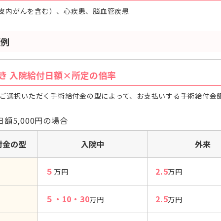
上皮内がんを含む）、心疾患、脳血管疾患
額例
き 入院給付日額×所定の倍率
ご選択いただく手術給付金の型によって、お支払いする手術給付金
額5,000円の場合
付金の型
入院中
外来
５
2.5
万円
万円
５・10・30
2.5
万円
万円