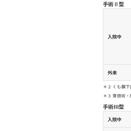
手術Ⅱ型
入院中
外来
２ くも膜
３ 穿頭術
手術III型
入院中