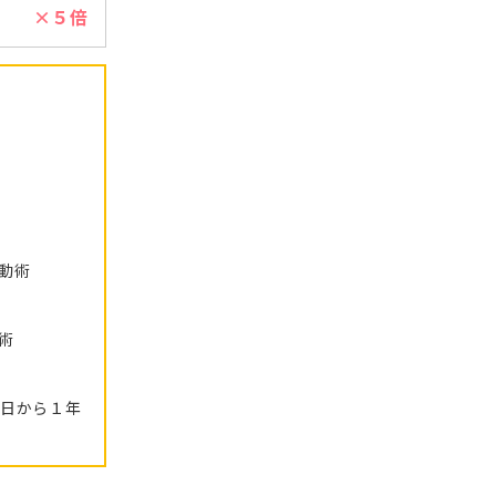
×５倍
動術
術
日から１年