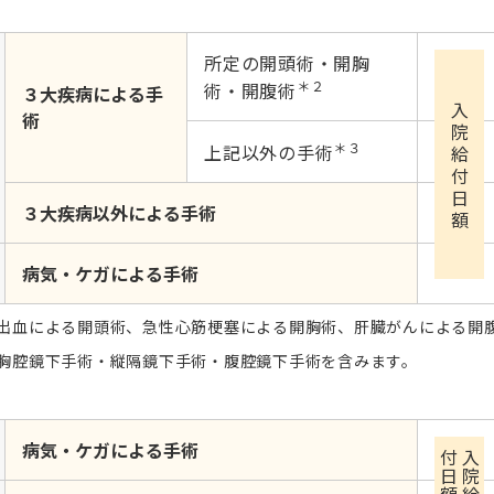
所定の開頭術・開胸
＊２
術・開腹術
３大疾病による手
入
術
院
＊３
上記以外の手術
給
付
日
３大疾病以外による手術
額
病気・ケガによる手術
下出血による開頭術、急性心筋梗塞による開胸術、肝臓がんによる開
・胸腔鏡下手術・縦隔鏡下手術・腹腔鏡下手術を含みます。
病気・ケガによる手術
額
入
院
給
付
日