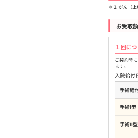
１ がん（
お受取
１回につ
ご契約時に
ます。
入院給付日
手術給
手術I型
手術II型