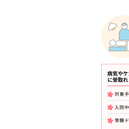
病気やケ
に受取れ
対象手
入院
骨髄