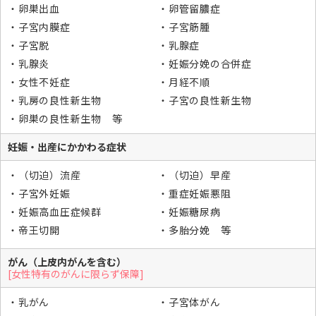
卵巣出血
卵管留膿症
子宮内膜症
子宮筋腫
子宮脱
乳腺症
乳腺炎
妊娠分娩の合併症
女性不妊症
月経不順
乳房の良性新生物
子宮の良性新生物
卵巣の良性新生物 等
妊娠・出産にかかわる症状
（切迫）流産
（切迫）早産
子宮外妊娠
重症妊娠悪阻
妊娠高血圧症候群
妊娠糖尿病
帝王切開
多胎分娩 等
がん（上皮内がんを含む）
[女性特有のがんに限らず保障]
乳がん
子宮体がん