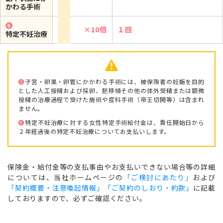
かわる手術
➏
×10倍
１回
特定不妊治療
➎
子宮・卵巣・卵管にかかわる手術には、被保険者の妊娠を目的
とした人工授精および採卵、胚移植その他の体外受精または顕微
授精の治療過程で受けた施術や産科手術（帝王切開等）は含まれ
ません。
➏
特定不妊治療に対する女性特定手術給付金は、責任開始日から
２年経過後の特定不妊治療についてお支払いします。
保険金・給付金等の支払事由やお支払いできない場合等の詳細
については、当社ホームページの
「ご検討にあたり」
および
「契約概要・注意喚起情報」「ご契約のしおり・約款」
に記載
しておりますので、必ずご確認ください。