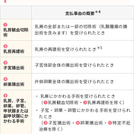
＊4
支払事由の概要
➊
乳房の全部または一部の切除術（乳腺腫瘍の摘
乳房観血切除
出術を含みます）を受けられたとき
術
➋
＊5
乳房の再建術を受けられたとき
乳房再建術
➌
子宮体部全体の摘出術を受けられたとき
子宮摘出術
➍
片側卵巣全体の摘出術を受けられたとき
卵巣摘出術
➎
乳房にかかわる手術を受けられたとき
乳房、子宮、
（
➊
乳房観血切除術・
➋
乳房再建術を除く）
卵巣、卵管、
子宮・卵巣・卵管にかかわる手術を受けられ
甲状腺または
副甲状腺にか
たとき
かわる手術
（
➌
子宮摘出術・
➍
卵巣摘出術・
❻
特定不妊
治療を除く）