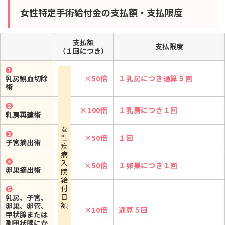
女性特定手術給付金の支払額・支払限度
支払額
支払限度
（１回につき）
➊
乳房観血切除
×50倍
１乳房につき通算５回
術
➋
×100倍
１乳房につき１回
乳房再建術
女
➌
性
×50倍
１回
子宮摘出術
疾
病
➍
入
×50倍
１卵巣につき１回
卵巣摘出術
院
給
付
➎
日
乳房、子宮、
額
卵巣、卵管、
×10倍
通算５回
甲状腺または
副甲状腺にか