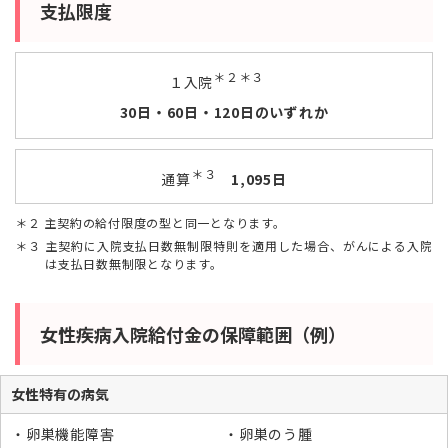
支払限度
＊２＊３
１入院
30日・60日・120日のいずれか
＊３
通算
1,095日
２ 主契約の給付限度の型と同一となります。
３ 主契約に入院支払日数無制限特則を適用した場合、がんによる入院
は支払日数無制限となります。
女性疾病入院給付金の保障範囲（例）
女性特有の病気
卵巣機能障害
卵巣のう腫