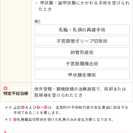
甲状腺・副甲状腺にかかわる手術を受けられ
たとき
例）
乳輪・乳頭の再建手術
子宮頚管ポリープ切除術
卵管形成術
子宮筋腫摘出術
甲状腺全摘術
➏
体外受精・顕微授精の治療過程で、採卵または
特定不妊治療
胚移植を受けられたとき
４ 上記
➊
および
➌
〜
➎
は、主契約の手術給付金の支払事由に該当する
手術であることを要します。
５
➊
乳房観血切除術を受けた乳房のみお支払対象となります。