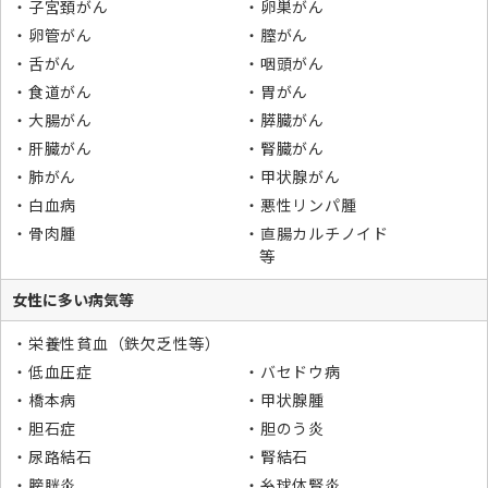
子宮頚がん
卵巣がん
卵管がん
膣がん
舌がん
咽頭がん
食道がん
胃がん
大腸がん
膵臓がん
肝臓がん
腎臓がん
肺がん
甲状腺がん
白血病
悪性リンパ腫
骨肉腫
直腸カルチノイド
等
女性に多い病気等
栄養性貧血（鉄欠乏性等）
低血圧症
バセドウ病
橋本病
甲状腺腫
胆石症
胆のう炎
尿路結石
腎結石
膀胱炎
糸球体腎炎