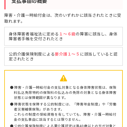
支払事由の概要
障害・介護一時給付金は、次のいずれかに該当されたときに受
取れます。
身体障害者福祉法に定める
１～６級
の障害に該当し、
身体
障害者手帳を交付されたとき
公的介護保険制度による
要介護１～５
に該当していると認
定されたとき
障害・介護一時給付金の支払対象となる身体障害状態は、保険
料払込免除特約の保険料の払込みの免除の対象となる身体障害
状態とは保障範囲が異なります。
障害状態を保障する公的制度には、「障害年金制度」や「労働
者災害補償保険」があります。
これらの制度の受給資格を有していても、障害・介護一時給付
金の支払事由に該当するとは限りません。
公的介護保険制度による要介護認定は満40歳以上の方が対象と