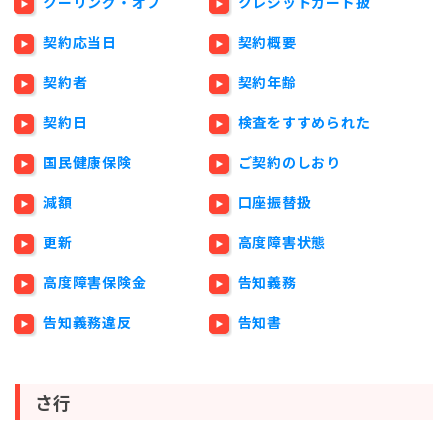
クーリング・オフ
クレジットカード扱
契約応当日
契約概要
契約者
契約年齢
契約日
検査をすすめられた
国民健康保険
ご契約のしおり
減額
口座振替扱
更新
高度障害状態
高度障害保険金
告知義務
告知義務違反
告知書
さ行