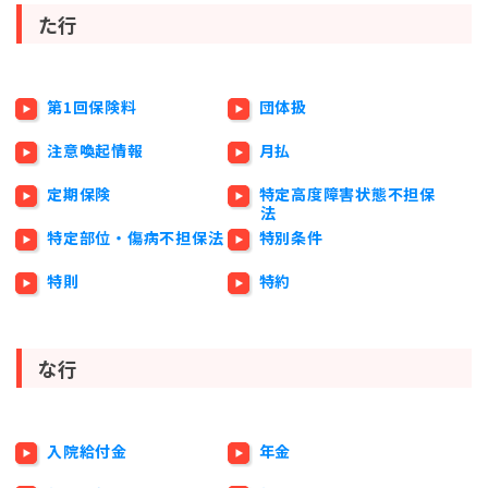
た行
第1回保険料
団体扱
注意喚起情報
月払
定期保険
特定高度障害状態不担保
法
特定部位・傷病不担保法
特別条件
特則
特約
な行
入院給付金
年金