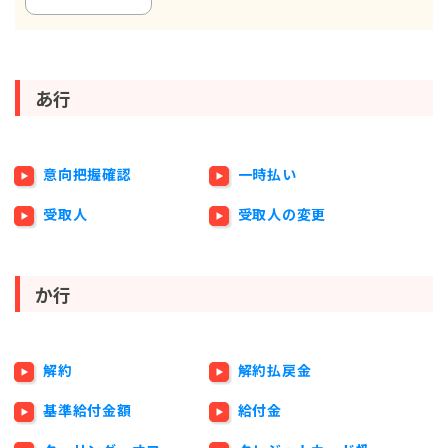
あ行
意向把握確認
一時払い
受取人
受取人の変更
か行
解約
解約払戻金
基準給付金額
給付金