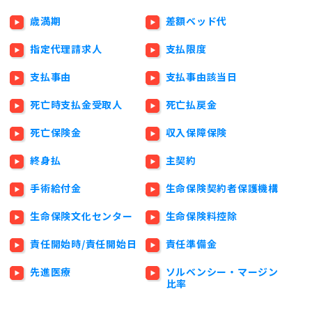
歳満期
差額ベッド代
指定代理請求人
支払限度
支払事由
支払事由該当日
死亡時支払金受取人
死亡払戻金
死亡保険金
収入保障保険
終身払
主契約
手術給付金
生命保険契約者保護機構
生命保険文化センター
生命保険料控除
責任開始時/責任開始日
責任準備金
先進医療
ソルベンシー・マージン
比率