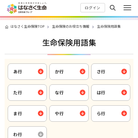
ログイン
はなさく生命保険TOP
生命保険のお役立ち情報
生命保険用語集
生命保険用語集
あ行
か行
さ行
た行
な行
は行
ま行
や行
ら行
わ行