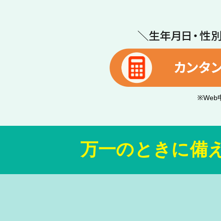
※We
万一のときに備