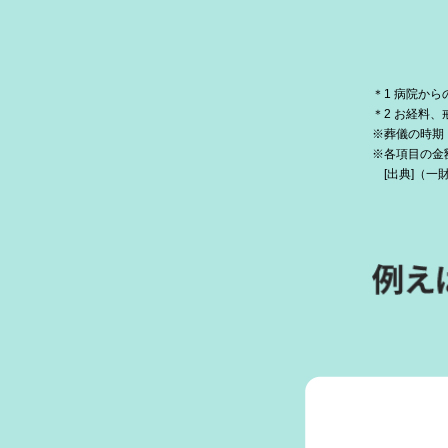
＊1 病院か
＊2 お経料
※葬儀の時期：
※各項目の金
[出典]（一