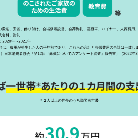
らの搬送、安置、飾り付け、会場祭壇設営、会葬御礼、霊柩車、ハイヤー、火葬費用
、戒名料、謝礼
2020年〜2021年
額は、費用が発生した人の平均額であり、これらの合計と葬儀費用の合計は一致し
財）日本消費者協会「第12回『葬儀についてのアンケート調査』報告書」（2022年
＊２人以上の世帯のうち勤労者世帯