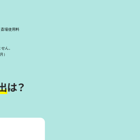
、斎場使用料
ません。
3月）