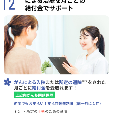
2
による治療を月ごとの
給付金でサポート
がんによる入院
または
所定の通院
＊２
をされた
月ごとに
給付金
を受取れます！
上皮内がんも同額保障
何度でもお支払い！支払回数無制限（同一月に１回）
所定の
手術
のための通院
＊２