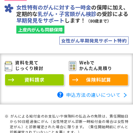
女性特有のがんに対する一時金
の保障に加え、
定期的な
乳がん・子宮頚がん検診
の受診による
早期発見をサポート
します！
（80歳まで）
上皮内がんも同額保障
女性がん早期発見サポート特約
資料を見て
Webで
じっくり検討
かんたん見積り
資料請求
保険料試算
申込方法の違いについて
がんによる給付金のお支払いや保険料の払込みの免除は、責任開始日
から90日経過後にがん（女性特定がん診断一時給付金の場合は女性特
定がん）と診断確定された場合に限ります。（責任開始時前にがんと
診断確定されていないことを要します。）