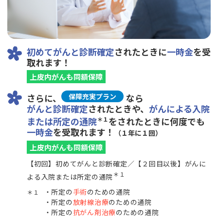
初めてがんと診断確定
されたときに
一時金
を受
取れます！
上皮内がんも同額保障
さらに、
保障充実プラン
なら
がんと診断確定
されたときや、
がんによる入院
または所定の通院
＊１
をされたときに何度でも
一時金
を受取れます！
（１年に１回）
上皮内がんも同額保障
【初回】初めてがんと診断確定／【２回目以後】がんに
＊１
よる入院または所定の通院
所定の
手術
のための通院
＊１
所定の
放射線治療
のための通院
所定の
抗がん剤治療
のための通院