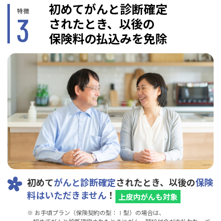
初めてがんと診断確定
特徴
3
されたとき、以後の
保険料の払込みを免除
初めて
がんと診断確定
されたとき、以後の
保険
料はいただきません
！
上皮内がんも対象
※ お手頃プラン（保険契約の型：Ⅰ型）の場合は、