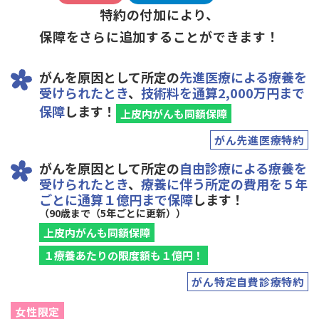
特約の付加により、
保障をさらに追加することができます！
がんを原因として所定の
先進医療による療養を
受けられたとき
、
技術料を通算2,000万円まで
保障
します！
上皮内がんも同額保障
がん先進医療特約
がんを原因として所定の
自由診療による療養を
受けられたとき
、
療養に伴う所定の費用を５年
ごとに通算１億円まで保障
します！
（90歳まで（5年ごとに更新））
上皮内がんも同額保障
１療養あたりの限度額も１億円！
がん特定自費診療特約
女性限定