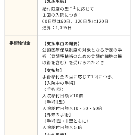
【支払限度】
＊１
給付限度の型
に応じて
１回の入院につき：
60日型は60日、120日型は120日
通算：1,095日
手術給付金
【支払事由の概要】
公的医療保険制度の対象となる所定の手
術（骨髄移植術のための骨髄幹細胞の採
取術を含む）を受けられたとき
【支払額】
手術給付金の型に応じて1回につき、
【入院中の手術】
〈手術I型〉
入院給付日額×10倍
〈手術II型〉
入院給付日額×10・20・50倍
【外来の手術】
〈手術I型・II型ともに〉
入院給付日額×５倍
【支払限度】