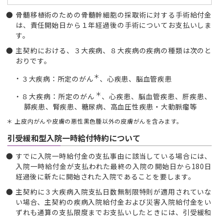
骨髄移植術のための骨髄幹細胞の採取術に対する手術給付金
は、責任開始日から１年経過後の手術についてお支払いしま
す。
主契約における、３大疾病、８大疾病の疾病の種類は次のと
おりです。
＊
３大疾病：所定のがん
、心疾患、脳血管疾患
＊
８大疾病：所定のがん
、心疾患、脳血管疾患、肝疾患、
膵疾患、腎疾患、糖尿病、高血圧性疾患・大動脈瘤等
上皮内がんや皮膚の悪性黒色腫以外の皮膚がんを含みます。
引受緩和型入院一時給付特約について
すでに入院一時給付金の支払事由に該当している場合には、
入院一時給付金が支払われた最終の入院の開始日から180日
経過後に新たに開始された入院であることを要します。
主契約に３大疾病入院支払日数無制限特則が適用されていな
い場合、主契約の疾病入院給付金および災害入院給付金をい
ずれも通算の支払限度までお支払いしたときには、引受緩和