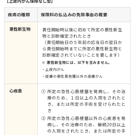
【上皮内がん保障なし型】
疾病の種類
保険料の払込みの免除事由の概要
悪性新生物
責任開始時以後に初めて所定の悪性新生
物と診断確定されたとき
（責任開始日の５年前の応当日の翌日か
ら責任開始時までに所定の悪性新生物と
診断確定されていないことを要します）
悪性新生物には、以下を含みません。
上皮内がん
皮膚の悪性黒色腫以外の皮膚がん
心疾患
① 所定の急性心筋梗塞を発病し、その治
療のため、１日以上の入院をされたと
き、または所定の手術を受けられたと
き
② 所定の急性心筋梗塞以外の心疾患を発
病し、その治療のため、継続20日以上
の入院をされたとき、または所定の手