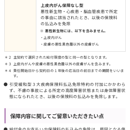
上皮内がん保障なし型
悪性新生物・心疾患・脳血管疾患で所定
の事由に該当されたとき、以後の保険料
の払込みを免除
悪性新生物には、以下を含みません。
上皮内がん
皮膚の悪性黒色腫以外の皮膚がん
２
主契約で選択された給付限度の型と同⼀の型となります。
３
上皮内がんや皮膚の悪性黒色腫以外の皮膚がんを含みます。
４
責任開始日から契約日の１年後の応当日の前日までの期間をいいま
す。
引受緩和型３大疾病保険料払込免除特約の付加にかかわら
ず、不慮の事故による所定の高度障害状態または身体障害状
態になられたとき、以後の保険料の払込みを免除します。
保障内容に関してご留意いただきたい点
給付金のお支払いや保険料の払込みの免除は、原因となる傷