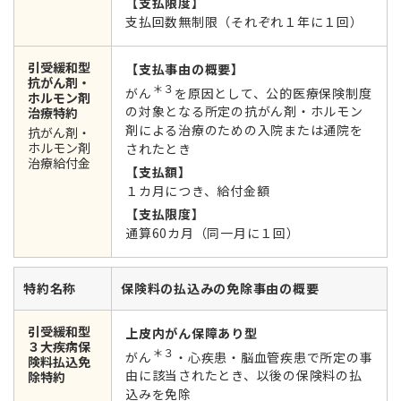
【支払限度】
支払回数無制限（それぞれ１年に１回）
引受緩和型
【支払事由の概要】
抗がん剤・
＊３
がん
を原因として、公的医療保険制度
ホルモン剤
の対象となる所定の抗がん剤・ホルモン
治療特約
剤による治療のための入院または通院を
抗がん剤・
ホルモン剤
されたとき
治療給付金
【支払額】
１カ月につき、給付金額
【支払限度】
通算60カ月（同一月に１回）
特約名称
保険料の払込みの免除事由の概要
引受緩和型
上皮内がん保障あり型
３大疾病保
＊３
がん
・心疾患・脳血管疾患で所定の事
険料払込免
由に該当されたとき、以後の保険料の払
除特約
込みを免除