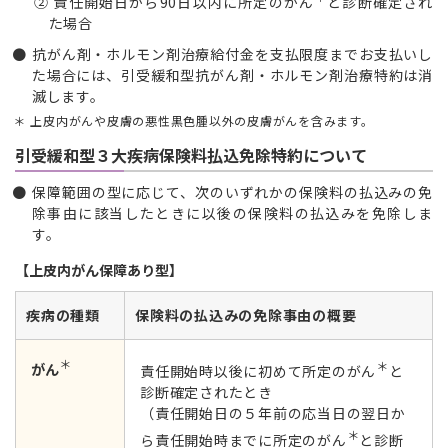
② 責任開始日から90日以内に所定のがん
と診断確定され
た場合
抗がん剤・ホルモン剤治療給付金を支払限度までお支払いし
た場合には、引受緩和型抗がん剤・ホルモン剤治療特約は消
滅します。
上皮内がんや皮膚の悪性黒色腫以外の皮膚がんを含みます。
引受緩和型３大疾病保険料払込免除特約について
保障範囲の型に応じて、次のいずれかの保険料の払込みの免
除事由に該当したときに以後の保険料の払込みを免除しま
す。
【上皮内がん保障あり型】
疾病の種類
保険料の払込みの免除事由の概要
＊
＊
がん
責任開始時以後に初めて所定のがん
と
診断確定されたとき
（責任開始日の５年前の応当日の翌日か
＊
ら責任開始時までに所定のがん
と診断