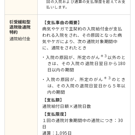
回の入院および通算の支払限度を超えてお支
払いします。
引受緩和型
【支払事由の概要】
退院後通院
病気やケガで主契約の入院給付金が支払
特約
われる入院をされ、その原因となった病
通院給付金
気やケガにより、次の通院対象期間中
に、通院をされたとき
＊３
入院の原因が、所定のがん
以外のと
きは、その入院の退院日翌日から180
日以内の期間
＊３
入院の原因が、所定のがん
のとき
は、その入院の退院日翌日から５年以
内の期間
【支払額】
通院給付日額×通院日数
【支払限度】
１回の通院対象期間中の通院につき：30
日
通算：1,095日