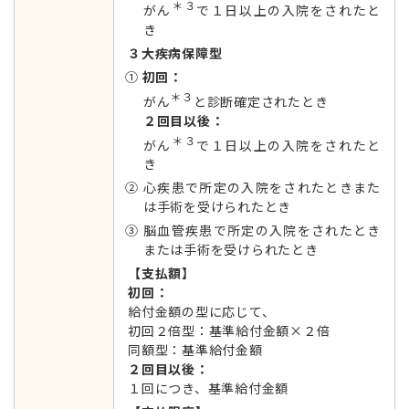
＊３
がん
で１日以上の入院をされたと
き
３大疾病保障型
①
初回：
＊３
がん
と診断確定されたとき
２回目以後：
＊３
がん
で１日以上の入院をされたと
き
② 心疾患で所定の入院をされたときまた
は手術を受けられたとき
③ 脳血管疾患で所定の入院をされたとき
または手術を受けられたとき
【支払額】
初回：
給付⾦額の型に応じて、
初回２倍型：基準給付金額×２倍
同額型：基準給付金額
２回目以後：
１回につき、基準給付金額