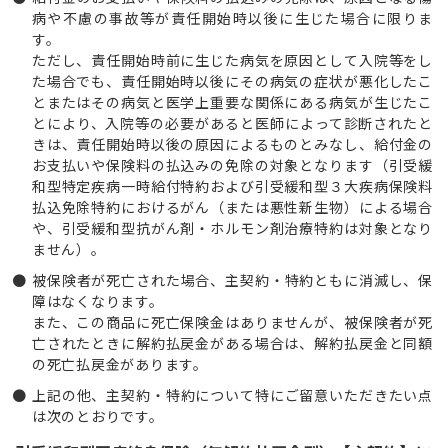
病や不慮の事故等が責任開始時以後に生じた場合に限りま
す。
ただし、責任開始時前に生じた病気を原因として入院等をし
た場合でも、責任開始時以後にその病気の症状が悪化したこ
とまたはその病気と医学上重要な関係にある病気が生じたこ
とにより、入院等の必要があると医師によって診断されたと
きは、責任開始時以後の原因によるものとみなし、給付金の
お支払いや保険料の払込みの免除の対象となります（引受緩
和型特定疾病一時給付特約および引受緩和型３大疾病保険料
払込免除特約におけるがん（または悪性新生物）による場合
や、引受緩和型抗がん剤・ホルモン剤治療特約は対象となり
ません）。
被保険者が死亡された場合、主契約・特約ともに消滅し、保
障はなくなります。
また、この商品に死亡保険金はありませんが、被保険者が死
亡されたときに解約払戻金がある場合は、解約払戻金と同額
の死亡払戻金があります。
上記の他、主契約・特約について特にご留意いただきたい点
は次のとおりです。