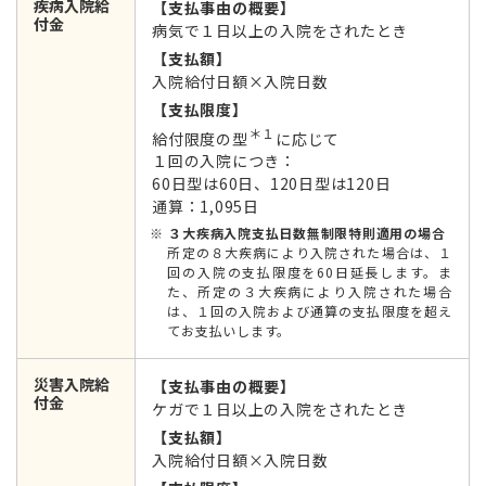
疾病入院給
【支払事由の概要】
付金
病気で１日以上の入院をされたとき
【支払額】
入院給付日額×入院日数
【支払限度】
＊１
給付限度の型
に応じて
１回の入院につき：
60日型は60日、120日型は120日
通算：1,095日
３大疾病入院支払日数無制限特則適用の場合
所定の８大疾病により入院された場合は、１
回の入院の支払限度を60日延長します。ま
た、所定の３大疾病により入院された場合
は、１回の入院および通算の支払限度を超え
てお支払いします。
災害入院給
【支払事由の概要】
付金
ケガで１日以上の入院をされたとき
【支払額】
入院給付日額×入院日数