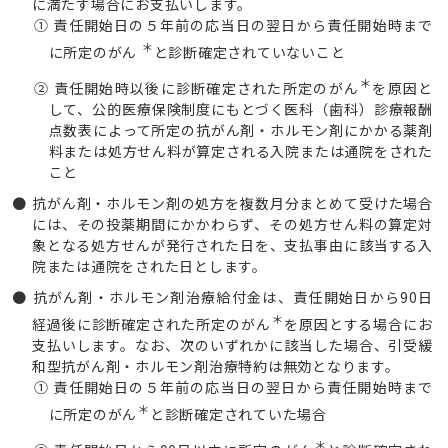
に満たす場合にお支払いします。
① 責任開始日の５年前の応当日の翌日から責任開始時まで
＊
に所定のがん
と診断確定されていないこと
＊
② 責任開始時以後に診断確定された所定のがん
を原因と
して、公的医療保険制度にもとづく医科（歯科）診療報酬
点数表によって所定の抗がん剤・ホルモン剤にかかる薬剤
料または処方せん料が算定される入院または通院をされた
こと
抗がん剤・ホルモン剤の処方を複数月分まとめて受けた場合
には、その投薬期間にかかわらず、その処方せん料の算定対
象となる処方せんが発行された日を、支払事由に該当する入
院または通院をされた日とします。
抗がん剤・ホルモン剤治療給付金は、責任開始日から90日
＊
経過後に診断確定された所定のがん
を原因とする場合にお
支払いします。なお、次のいずれかに該当した場合、引受緩
和型抗がん剤・ホルモン剤治療特約は無効となります。
① 責任開始日の５年前の応当日の翌日から責任開始時まで
＊
に所定のがん
と診断確定されていた場合
＊