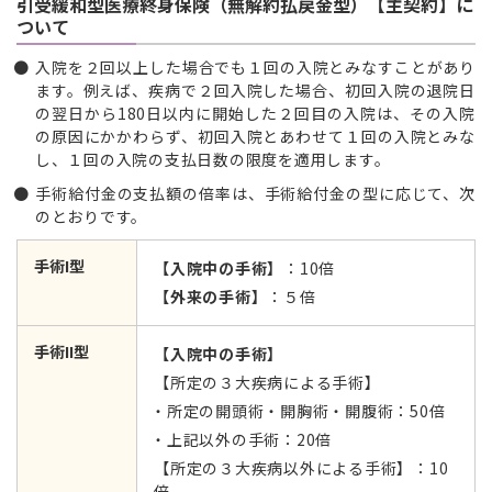
引受緩和型医療終身保険（無解約払戻金型）【主契約】に
ついて
入院を２回以上した場合でも１回の入院とみなすことがあり
ます。例えば、疾病で２回入院した場合、初回入院の退院日
の翌日から180日以内に開始した２回目の入院は、その入院
の原因にかかわらず、初回入院とあわせて１回の入院とみな
し、１回の入院の支払日数の限度を適用します。
手術給付金の支払額の倍率は、手術給付金の型に応じて、次
のとおりです。
手術I型
【入院中の手術】
：10倍
【外来の手術】
：５倍
手術II型
【入院中の手術】
【所定の３大疾病による手術】
所定の開頭術・開胸術・開腹術：50倍
上記以外の手術：20倍
【所定の３大疾病以外による手術】：10
倍