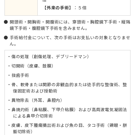
【外来の手術】
：５倍
開頭術・開胸術・開腹術には、穿頭術・胸腔鏡下手術・縦隔
鏡下手術・腹腔鏡下手術を含みません。
手術給付金について、次の手術はお支払いの対象となりませ
ん。
傷の処理（創傷処理、デブリードマン）
切開術（皮膚、鼓膜）
抜歯手術
骨、軟骨または関節の非観血的または徒手的な整復術、整
復固定術および授動術
異物除去（外耳、鼻腔内）
鼻焼灼術（鼻粘膜、下甲介粘膜）および高周波電気凝固法
による鼻甲介切除術
皮膚、皮下腫瘍摘出術および魚の目、タコ手術（鶏眼・胼
胝切除術）