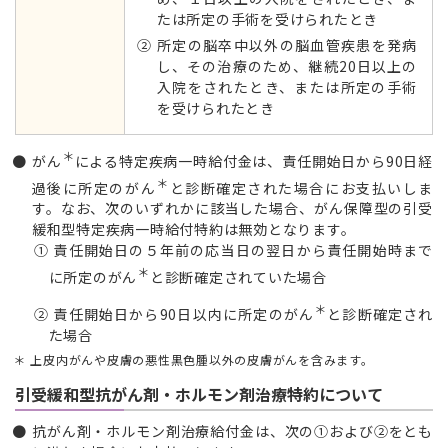
たは所定の手術を受けられたとき
② 所定の脳卒中以外の脳血管疾患を発病
し、その治療のため、継続20日以上の
入院をされたとき、または所定の手術
を受けられたとき
＊
がん
による特定疾病一時給付金は、責任開始日から90日経
＊
過後に所定のがん
と診断確定された場合にお支払いしま
す。なお、次のいずれかに該当した場合、がん保障型の引受
緩和型特定疾病一時給付特約は無効となります。
① 責任開始日の５年前の応当日の翌日から責任開始時まで
＊
に所定のがん
と診断確定されていた場合
＊
② 責任開始日から90日以内に所定のがん
と診断確定され
た場合
上皮内がんや皮膚の悪性黒色腫以外の皮膚がんを含みます。
引受緩和型抗がん剤・ホルモン剤治療特約について
抗がん剤・ホルモン剤治療給付金は、次の①および②をとも