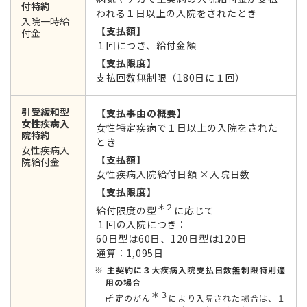
付特約
われる１日以上の入院をされたとき
入院一時給
【支払額】
付金
１回につき、給付金額
【支払限度】
支払回数無制限（180日に１回）
引受緩和型
【支払事由の概要】
女性疾病入
女性特定疾病で１日以上の入院をされた
院特約
とき
女性疾病入
【支払額】
院給付金
女性疾病入院給付日額 ×入院日数
【支払限度】
＊２
給付限度の型
に応じて
１回の入院につき：
60日型は60日、120日型は120日
通算：1,095日
主契約に３大疾病入院支払日数無制限特則適
用の場合
＊３
所定のがん
により入院された場合は、１