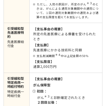
＊３
ただし、入院の原因が、所定のがん
のと
きは、がんによる通院対象期間中の通院につ
いて、１回の通院対象期間中の通院および通
算の支払限度を超えてお支払いします。
引受緩和型
【支払事由の概要】
先進医療特
所定の先進医療による療養を受けられた
約
とき
先進医療給
【支払額】
付金
先進医療にかかる技術料と同額
＊４
支払削減期間
中は上記金額の50％
【支払限度】
通算2,000万円
引受緩和型
【支払事由の概要】
特定疾病一
がん保障型
時給付特約
①
初回：
特定疾病一
時給付金
＊３
がん
と診断確定されたとき
２回目以後：