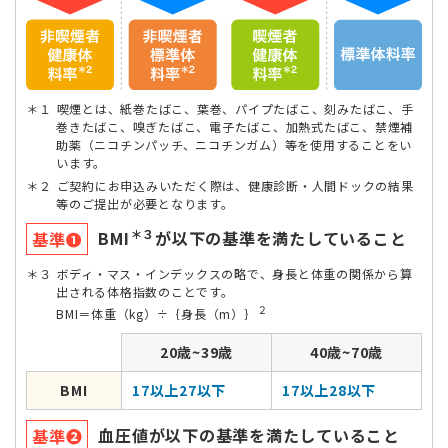
１
喫煙とは、紙巻たばこ、葉巻、パイプたばこ、刻みたばこ、手
巻きたばこ、嗅ぎたばこ、電子たばこ、加熱式たばこ、禁煙補
助薬（ニコチンパッチ、ニコチンガム）等を使用することをい
います。
２
ご契約にお申込みいただく際は、健康診断・人間ドックの結果
等のご提出が必要となります。
＊３
BMI
が以下の基準を満たしていること
基準❶
３
ボディ・マス・インデックスの略で、身長と体重の関係から算
出される体格指数のことです。
２
BMI＝体重（kg）÷｛身長（m）｝
20歳~39歳
40歳~70歳
BMI
17以上27以下
17以上28以下
血圧値が以下の基準を満たしていること
基準❷