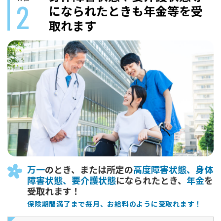
2
になられたときも
年金等を受
取れます
万一
のとき、または所定の
高度障害状態、身体
障害状態、要介護状態
になられたとき、
年金
を
受取れます！
保険期間満了まで毎月、お給料のように受取れます！