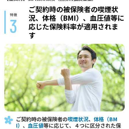
ご契約時の被保険者の
喫煙状
特徴
況、体格（BMI）、
血圧値等に
3
応じた
保険料率が適用されま
す
ご契約時の被保険者の
喫煙状況
、
体格（BM
I）
、
血圧値
等に応じて、４つに区分された保