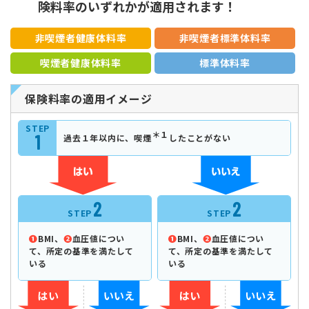
険料率のいずれかが適用されます！
非喫煙者健康体料率
非喫煙者標準体料率
喫煙者健康体料率
標準体料率
保険料率の適用イメージ
STEP
＊１
1
過去１年以内に、喫煙
したことがない
2
2
STEP
STEP
❶
BMI、
❷
血圧値につい
❶
BMI、
❷
血圧値につい
て、
所定の基準を満たして
て、
所定の基準を満たして
いる
いる