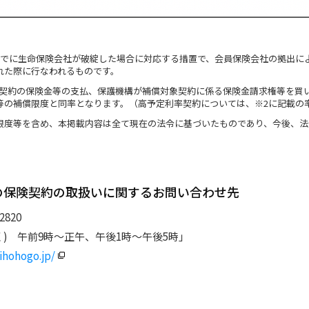
３月末までに生命保険会社が破綻した場合に対応する措置で、会員保険会社の拠出
れた際に行なわれるものです。
対象契約の保険金等の支払、保護機構が補償対象契約に係る保険金請求権等を
等の補償限度と同率となります。（高予定利率契約については、※2に記載の
限度等を含め、本掲載内容は全て現在の法令に基づいたものであり、今後、法
の保険契約の取扱いに関するお問い合わせ先
820
) 午前9時～正午、午後1時～午後5時」
ihohogo.jp/