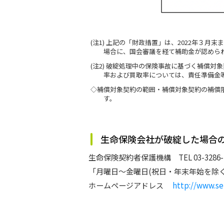
(注1) 上記の「財政措置」は、2022年
場合に、国会審議を経て補助金が認めら
(注2) 破綻処理中の保険事故に基づく補償
率および買取率については、責任準備金
◇補償対象契約の範囲・補償対象契約の補償
す。
生命保険会社が破綻した場合
生命保険契約者保護機構 TEL 03-3286-2
「月曜日～金曜日(祝日・年末年始を除く
ホームページアドレス
http://www.se