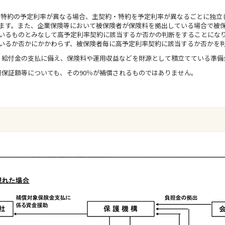
契約・特約の予定利率が異なる場合、主契約・特約を予定利率が異なるごとに独
ます。また、企業保険等において被保険者が保険料を拠出している場合で被
いるものとみなして高予定利率契約に該当するか否かの判断をすることにな
いるか否かにかかわらず、被保険者毎に高予定利率契約に該当するか否かを
金・給付金の支払に備え、保険料や運用収益などを財源として積立てている準備
資保証額等についても、その90％が補償されるものではありません。