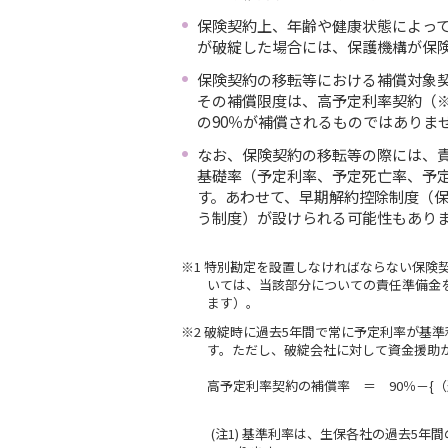
保険契約上、年齢や健康状態によっ
が破綻した場合には、保護機構が保
保険契約の移転等における補償対象
その補償限度は、高予定利率契約（※
の90％が補償されるものではありま
なお、保険契約の移転等の際には、
基礎率（予定利率、予定死亡率、予
す。あわせて、早期解約控除制度（
う制度）が設けられる可能性もあり
※1 特別勘定を設置しなければならない保
いては、当該部分についての責任準備金
ます）。
※2 破綻時に過去5年間で常に予定利率が基
す。ただし、破綻会社に対して資金援助
高予定利率契約の補償率 ＝ 90％－{
(注1) 基準利率は、生保各社の過去5