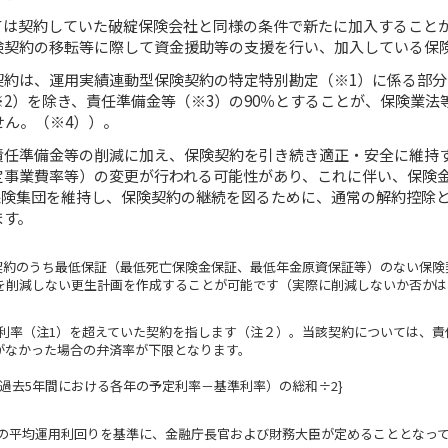
ては契約していた破綻保険会社と同様の条件で新たに加入すること
険契約の移転等に際して資金援助等の支援を行い、加入している保
契約は、運用実績連動型保険契約の特定特別勘定（※1）に係る部
2）を除き、責任準備金等（※3）の90％とすることが、保険業法
せん。（※4））。
責任準備金等の削減に加え、保険契約を引き続き適正・安全に維持
定事業費率等）の変更が行われる可能性があり、これに伴い、保険
保険集団を維持し、保険契約の継続を図るために、通常の解約控除
ます。
険契約のうち最低保証（最低死亡保険金保証、最低年金原資保証等）のない保
を削減しない更生計画を作成することが可能です（実際に削減しないか否かは
準利率（注1）を超えていた契約を指します（注２）。当該契約については、
がなかった場合の弁済率が下限となります。
（過去5年間における各年の予定利率－基準利率）の総和÷2}
年間の平均運用利回りを基準に、金融庁長官および財務大臣が定めることとなっ